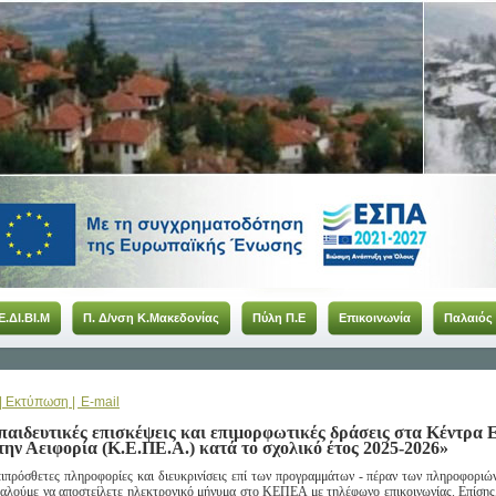
Ε.ΔΙ.ΒΙ.Μ
Π. Δ/νση Κ.Μακεδονίας
Πύλη Π.Ε
Επικοινωνία
Παλαιός
| Εκτύπωση |
E-mail
αιδευτικές επισκέψεις και επιμορφωτικές δράσεις στα Κέντρα 
την Αειφορία (Κ.Ε.ΠΕ.Α.) κατά το σχολικό έτος 2025-2026»
πιπρόσθετες πληροφορίες και διευκρινίσεις επί των προγραμμάτων - πέραν των πληροφορι
αλούμε να αποστείλετε ηλεκτρονικό μήνυμα στο ΚΕΠΕΑ με τηλέφωνο επικοινωνίας. Επίσης, ο