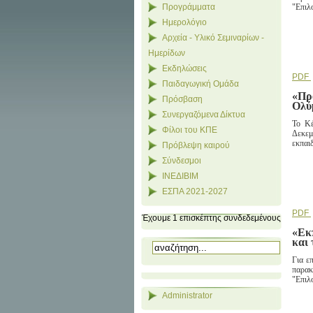
"Επιλο
Προγράμματα
Ημερολόγιο
Αρχεία - Υλικό Σεμιναρίων -
Ημερίδων
Εκδηλώσεις
PDF
Παιδαγωγική Ομάδα
«Πρ
Πρόσβαση
Ολύ
Συνεργαζόμενα Δίκτυα
Το Κέ
Φίλοι του ΚΠΕ
Δεκεμ
εκπαι
Πρόβλεψη καιρού
Σύνδεσμοι
ΙΝΕΔΙΒΙΜ
ΕΣΠΑ 2021-2027
PDF
Έχουμε 1 επισκέπτης συνδεδεμένους
«Εκπ
και 
Για ε
παρακ
"Επιλο
Administrator