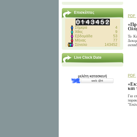
Επισκέπτες
PDF
«Πρ
Σήμερα
4
Ολύ
Χθες
9
Εβδομάδα
53
Το Κέ
Μήνας
77
Δεκεμ
Σύνολο
143452
εκπαι
Live Clock Date
PDF
μελέτη κατασκευή
web @rt
«Εκπ
και 
Για ε
παρακ
"Επιλο