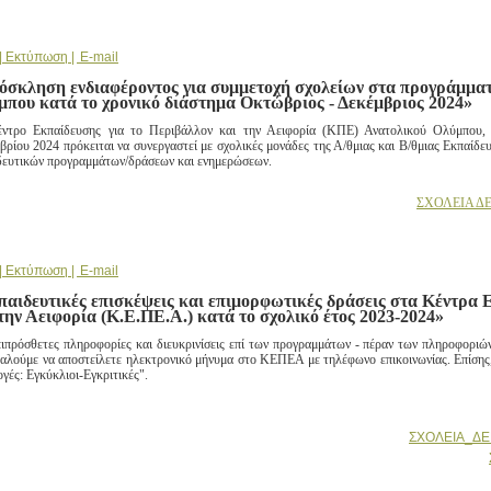
| Εκτύπωση |
E-mail
όσκληση ενδιαφέροντος για συμμετοχή σχολείων στα προγράμμ
μπου κατά το χρονικό διάστημα Οκτώβριος - Δεκέμβριος 2024»
ντρο Εκπαίδευσης για το Περιβάλλον και την Αειφορία (ΚΠΕ) Ανατολικού Ολύμπου, 
βρίου 2024 πρόκειται να συνεργαστεί με σχολικές μονάδες της Α/θμιας και Β/θμιας Εκπαίδε
δευτικών προγραμμάτων/δράσεων και ενημερώσεων.
ΣΧΟΛΕΙΑ ΔΕ
| Εκτύπωση |
E-mail
αιδευτικές επισκέψεις και επιμορφωτικές δράσεις στα Κέντρα 
την Αειφορία (Κ.Ε.ΠΕ.Α.) κατά το σχολικό έτος 2023-2024»
πιπρόσθετες πληροφορίες και διευκρινίσεις επί των προγραμμάτων - πέραν των πληροφορι
αλούμε να αποστείλετε ηλεκτρονικό μήνυμα στο ΚΕΠΕΑ με τηλέφωνο επικοινωνίας. Επίσης, ο
γές: Εγκύκλιοι-Εγκριτικές".
ΣΧΟΛΕΙΑ_ΔΕ