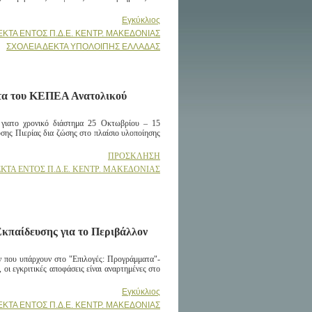
Εγκύκλιος
ΕΚΤΑ ΕΝΤΟΣ Π.Δ.Ε. ΚΕΝΤΡ. ΜΑΚΕΔΟΝΙΑΣ
ΣΧΟΛΕΙΑ ΔΕΚΤΑ ΥΠΟΛΟΙΠΗΣ ΕΛΛΑΔΑΣ
ατα του ΚΕΠΕΑ Α
νατολικού
για
το χρονικό διάστημα 25 Οκτωβρίου – 15
υσης Πιερίας δια ζώσης στο πλαίσιο υλοποίησης
ΠΡΟΣΚΛΗΣΗ
ΚΤΑ ΕΝΤΟΣ Π.Δ.Ε. ΚΕΝΤΡ. ΜΑΚΕΔΟΝΙΑΣ
Εκπαίδευσης για το Περιβάλλον
ών που υπάρχουν στο "Επιλογές: Προγράμματα"-
ι εγκριτικές αποφάσεις είναι αναρτημένες στο
Εγκύκλιος
ΕΚΤΑ ΕΝΤΟΣ Π.Δ.Ε. ΚΕΝΤΡ. ΜΑΚΕΔΟΝΙΑΣ