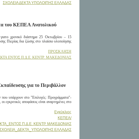
ΣΧΟΛΕΙΑ ΔΕΚΤΑ ΥΠΟΛΟΙΠΗΣ ΕΛΛΑΔΑΣ
ατα του ΚΕΠΕΑ Α
νατολικού
για
το χρονικό διάστημα 25 Οκτωβρίου – 15
υσης Πιερίας δια ζώσης στο πλαίσιο υλοποίησης
ΠΡΟΣΚΛΗΣΗ
ΚΤΑ ΕΝΤΟΣ Π.Δ.Ε. ΚΕΝΤΡ. ΜΑΚΕΔΟΝΙΑΣ
Εκπαίδευσης για το Περιβάλλον
ών που υπάρχουν στο "Επιλογές: Προγράμματα"-
ι εγκριτικές αποφάσεις είναι αναρτημένες στο
Εγκύκλιος
ΚΕΠΕΑ/
ΚΤΑ_ΕΝΤΟΣ Π.Δ.Ε. ΚΕΝΤΡ. ΜΑΚΕΔΟΝΙΑΣ
ΣΧΟΛΕΙΑ_ΔΕΚΤΑ_ΥΠΟΛΟΙΠΗΣ ΕΛΛΑΔΑΣ