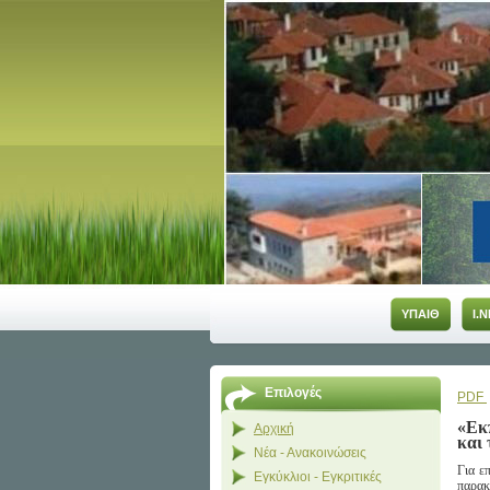
ΥΠΑΙΘ
Ι.Ν
Επιλογές
PDF
«Εκπ
Αρχική
και 
Νέα - Ανακοινώσεις
Για ε
Εγκύκλιοι - Εγκριτικές
παρακ