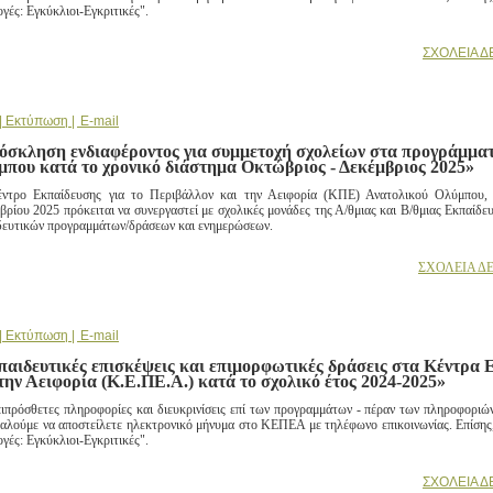
γές: Εγκύκλιοι-Εγκριτικές".
ΣΧΟΛΕΙΑ Δ
| Εκτύπωση |
E-mail
όσκληση ενδιαφέροντος για συμμετοχή σχολείων στα προγράμμ
μπου κατά το χρονικό διάστημα Οκτώβριος - Δεκέμβριος 2025»
ντρο Εκπαίδευσης για το Περιβάλλον και την Αειφορία (ΚΠΕ) Ανατολικού Ολύμπου, 
βρίου 2025 πρόκειται να συνεργαστεί με σχολικές μονάδες της Α/θμιας και Β/θμιας Εκπαίδε
δευτικών προγραμμάτων/δράσεων και ενημερώσεων.
ΣΧΟΛΕΙΑ ΔΕ
| Εκτύπωση |
E-mail
αιδευτικές επισκέψεις και επιμορφωτικές δράσεις στα Κέντρα 
την Αειφορία (Κ.Ε.ΠΕ.Α.) κατά το σχολικό έτος 2024-2025»
πιπρόσθετες πληροφορίες και διευκρινίσεις επί των προγραμμάτων - πέραν των πληροφορι
αλούμε να αποστείλετε ηλεκτρονικό μήνυμα στο ΚΕΠΕΑ με τηλέφωνο επικοινωνίας. Επίσης, ο
γές: Εγκύκλιοι-Εγκριτικές".
ΣΧΟΛΕΙΑ Δ